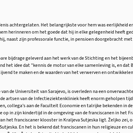
nis achtergelaten. Het belangrijkste voor hem was eerlijkheid en 
hem herinneren om het goede dat hij in elke gelegenheid heeft ged
hij, naast zijn professorale functie, in pensioen doorgebracht me
tbare bijdrage geleverd aan het werk van de Stichting en het bijee
nd het idee dat "kennis de motor van elke samenleving is, en da
lijvend te maken en de waarden van het verwerven en ontwikkelen
 van de Universiteit van Sarajevo, is overleden na een onverwachte
e artsen van de Infectieziektenkliniek heeft enorm geholpen tijd
nden, collega's aan de Faculteit Economie en talrijke bekenden in d
 op in zijn kindertijd in de omgeving van de franciscanen in het F
an het franciscaner klooster in Kraljeva Sutjeska ligt. Željko zei,
 Sutjeska. En het is bekend dat franciscanen in hun religieuze en