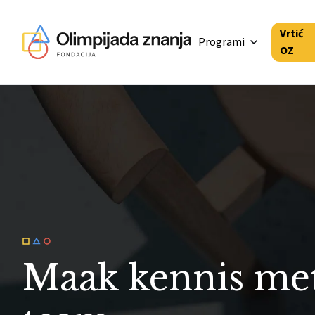
Vrtić
Programi
OZ
Skip to content
Maak kennis me