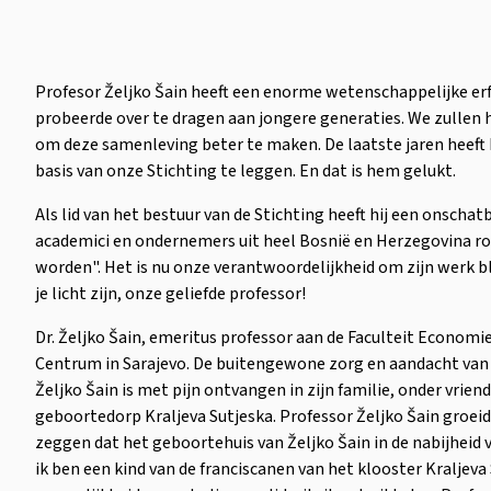
Profesor Željko Šain heeft een enorme wetenschappelijke erfe
probeerde over te dragen aan jongere generaties. We zullen 
om deze samenleving beter te maken. De laatste jaren heeft 
basis van onze Stichting te leggen. En dat is hem gelukt.
Als lid van het bestuur van de Stichting heeft hij een onscha
academici en ondernemers uit heel Bosnië en Herzegovina ro
worden". Het is nu onze verantwoordelijkheid om zijn werk b
je licht zijn, onze geliefde professor!
Dr. Željko Šain, emeritus professor aan de Faculteit Economie
Centrum in Sarajevo. De buitengewone zorg en aandacht van d
Željko Šain is met pijn ontvangen in zijn familie, onder vrie
geboortedorp Kraljeva Sutjeska. Professor Željko Šain groeide
zeggen dat het geboortehuis van Željko Šain in de nabijheid v
ik ben een kind van de franciscanen van het klooster Kraljeva