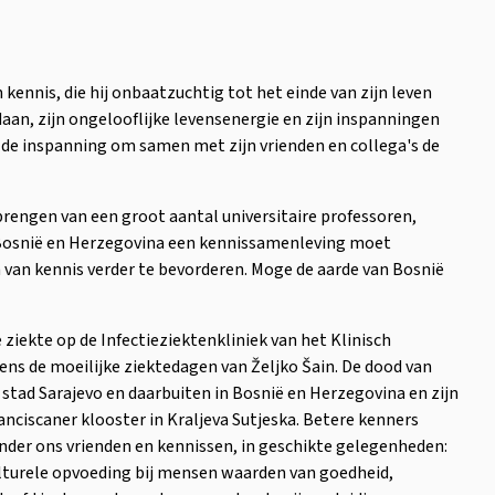
kennis, die hij onbaatzuchtig tot het einde van zijn leven
aan, zijn ongelooflijke levensenergie en zijn inspanningen
t de inspanning om samen met zijn vrienden en collega's de
nbrengen van een groot aantal universitaire professoren,
t Bosnië en Herzegovina een kennissamenleving moet
 van kennis verder te bevorderen. Moge de aarde van Bosnië
 ziekte op de Infectieziektenkliniek van het Klinisch
ens de moeilijke ziektedagen van Željko Šain. De dood van
e stad Sarajevo en daarbuiten in Bosnië en Herzegovina en zijn
ranciscaner klooster in Kraljeva Sutjeska. Betere kenners
 onder ons vrienden en kennissen, in geschikte gelegenheden:
 culturele opvoeding bij mensen waarden van goedheid,