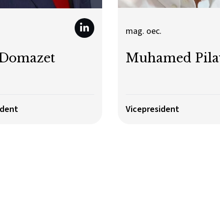
mag. oec.
Muhamed Pila
 Domazet
ident
Vicepresident