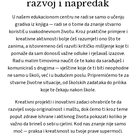
razvoj i napredak
U našem edukacionom centru ne radi se samo o učenju
gradiva iz knjiga — radi se o tome da znanje stvarno
koristiš u svakodnevnom životu. Kroz praktične primjere i
kreativne aktivnosti bolje ćeš razumjeti ono što te
zanima, a istovremeno ćeš razviti kritičko mišljenje koje ti
pomaže da sam donosiš važne odluke i rješavaš izazove.
Rad u malim timovima naučit će te kako da sarađuješ i
komuniciraš s drugima — vještine koje će ti biti neophodne
ne samo u školi, već i u budućem poslu. Pripremićemo te za
stvarne životne situacije, od školskih zadataka do prilika
koje te čekaju nakon škole.
Kreativni projekti i inovativni zadaci ohrabriće te da
razviješ svoju originalnost i maštu, dok ćemo ti kroz teme
poput zdrave ishrane i aktivnog života pokazati koliko je
važno da brineš o sebi u cjelini. Kod nas znanje nije samo
moć — praksa i kreativnost su tvoje prave supermoći.