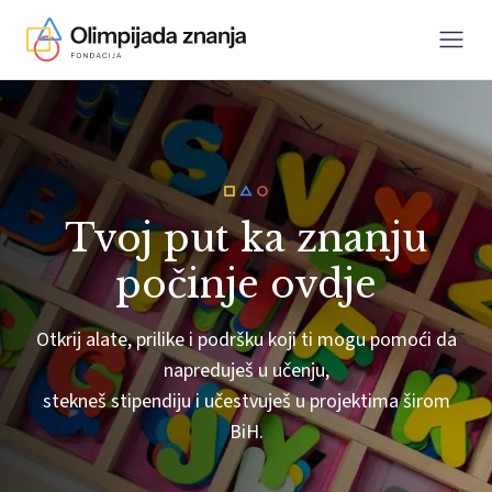
Menu
Skip to content
Tvoj put ka znanju
počinje ovdje
Otkrij alate, prilike i podršku koji ti mogu pomoći da
napreduješ u učenju,
stekneš stipendiju i učestvuješ u projektima širom
BiH.