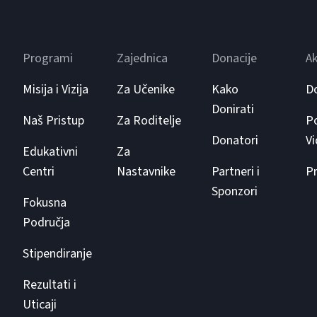
Programi
Zajednica
Donacije
Ak
Misija i Vizija
Za Učenike
Kako
D
Donirati
Naš Pristup
Za Roditelje
Po
Donatori
V
Edukativni
Za
Centri
Nastavnike
Partneri i
Pr
Sponzori
Fokusna
Područja
Stipendiranje
Rezultati i
Uticaji