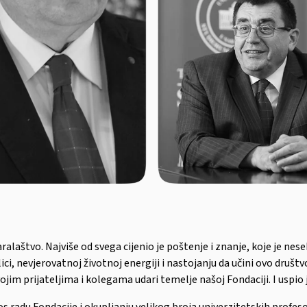
alaštvo. Najviše od svega cijenio je poštenje i znanje, koje je nes
ici, nevjerovatnoj životnoj energiji i nastojanju da učini ovo društ
im prijateljima i kolegama udari temelje našoj Fondaciji. I uspio 
 radu Fondacije i okupljanju velikog broja univerzitetskih profes