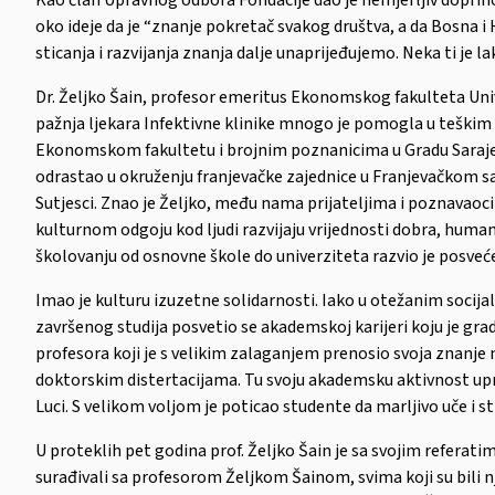
oko ideje da je “znanje pokretač svakog društva, a da Bosna i
sticanja i razvijanja znanja dalje unaprijeđujemo. Neka ti je 
Dr. Željko Šain, profesor emeritus Ekonomskog fakulteta Unive
pažnja ljekara Infektivne klinike mnogo je pomogla u teškim 
Ekonomskom fakultetu i brojnim poznanicima u Gradu Sarajevu i
odrastao u okruženju franjevačke zajednice u Franjevačkom sa
Sutjesci. Znao je Željko, među nama prijateljima i poznavaoci
kulturnom odgoju kod ljudi razvijaju vrijednosti dobra, humanos
školovanju od osnovne škole do univerziteta razvio je posveće
Imao je kulturu izuzetne solidarnosti. Iako u otežanim soci
završenog studija posvetio se akademskoj karijeri koju je g
profesora koji je s velikim zalaganjem prenosio svoja znanj
doktorskim distertacijama. Tu svoju akademsku aktivnost upr
Luci. S velikom voljom je poticao studente da marljivo uče i st
U proteklih pet godina prof. Željko Šain je sa svojim refer
surađivali sa profesorom Željkom Šainom, svima koji su bili nj