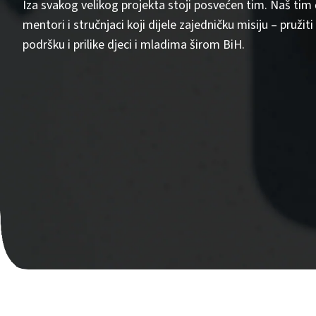
Iza svakog velikog projekta stoji posvećen tim. Naš tim č
mentori i stručnjaci koji dijele zajedničku misiju – pružit
podršku i prilike djeci i mladima širom BiH.