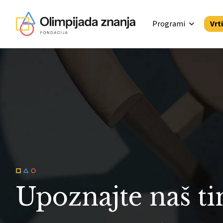
Programi
Vrt
Skip to content
Upoznajte naš t