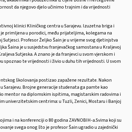
rnost da njegovo djelo učinimo trajnim i da vrijednosti
vnoj klinici Kliničkog centra u Sarajevu. Izuzetna briga i
je primljena u porodici, među prijateljima, kolegama na
utjesci. Profesor Željko Šain je u vrijeme svog djetinjstva
jka Šaina je u susjedstvu franjevačkog samostana u Kraljevoj
aljeva Sutjeska. A znano je da franjevci u svom vjerskom i
u spoznao te vrijednosti i živio u duhu tih vrijednosti. U svom
udentskog školovanja postizao zapažene rezultate. Nakon
 u Sarajevu. Brojne generacije studenata ga pamte kao
 bio mentor na diplomskim ispitima, magistarskim radovima i
univerzitetskim centrima: u Tuzli, Zenici, Mostaru i Banjoj
jima i na konferenciji o 80 godina ZAVNOBIH-a.Svima koji su
štovanje svega onog što je profesor Šain ugradio u zajednički