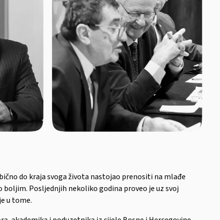
ebično do kraja svoga života nastojao prenositi na mlađe
vo boljim. Posljednjih nekoliko godina proveo je uz svoj
je u tome.
ora, akademika i poduzetnika iz cijele Bosne i Hercegovine