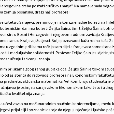
 Hercegovina treba postati društvo znanja”. Na nama je sada odgovo
laka zemlja bosanska, dragi naš profesore!
rziteta u Sarajevu, preminuo je nakon iznenadne bolesti na Infekti
bolesničkim danima bolesti Željka Šaina. Smrt Željka Šaina bolno 
 šire u Bosni i Hercegovini i njegovom rodnom zavičaju Kraljevoj S
mostanu u Kraljevoj Sutjesci. Bolji poznavaoci kažu rodna kuća Žel
ma u zgodnim prilikama reći: ja sam dijete franjevaca samostana Kr
ti i međuljudske solidarnosti. Profesor Željko Šain je u djetinjstv
nost učenju i sticanju znanja.
jalnim prilikama zbog ranog gubitka oca, Željko Šain je tokom st
radio od asistenta do redovnog profesora na Ekonomskom fakultetu
e na predmetu: aktuarska matematika. Velikom broju studenata je
ažnjavao je osim, na sarajevskom Ekonomskom fakultetu i u drugim 
iču što kvalitetnija znanja.
atima učestvovao na međunarodnim naučnim konferencijama, među ko
egovi prijatelji i poznanici ostaje da njeguju sjećanje i ljudsko po