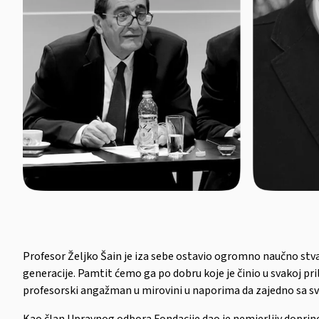
Profesor Željko Šain je iza sebe ostavio ogromno naučno stvar
generacije. Pamtit ćemo ga po dobru koje je činio u svakoj pril
profesorski angažman u mirovini u naporima da zajedno sa svoj
Kao član Upravnog odbora Fondacije dao je nemjerljiv doprinos